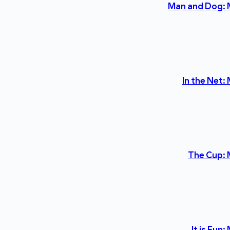
Man and Dog: 
In the Net
The Cup: 
It is Fun