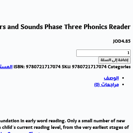
rs and Sounds Phase Three Phonics Reader
JOD
4.85
كمية
The
إضافة إلى السلة
Jazzman
Categories
9780721717074
SKU
9780721717074
ISBN:
المستوى ا
and
الوصف
His
مراجعات (0)
Dog:
My
Letters
and
Sounds
Phase
 foundation in early word reading. Only a small number of new
Three
ild’s current reading level, from the very earliest stages of
Phonics