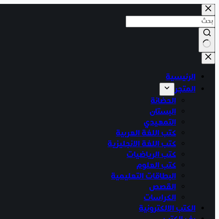
التجاوز
إلى
المحتوى
لا
توجد
الرئيسية
نتائج
المتجر
الحضانة
البستان
التمهيدي
كتب اللغة العربية
كتب اللغة الانجليزية
كتب الرياضيات
كتب العلوم
البطاقات التعليمية
القصص
الكراسات
الكتب الالكترونية