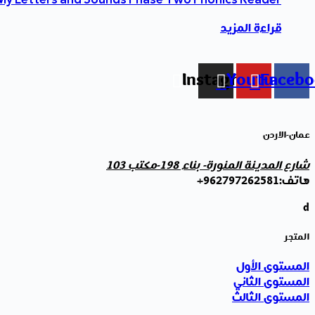
قراءة المزيد
Instagram
Youtube
Faceb
عمان-الاردن
شارع المدينة المنورة- بناء 198-مكتب 103
هاتف:962797262581+
d
المتجر
المستوى الأول
المستوى الثاني
المستوى الثالث