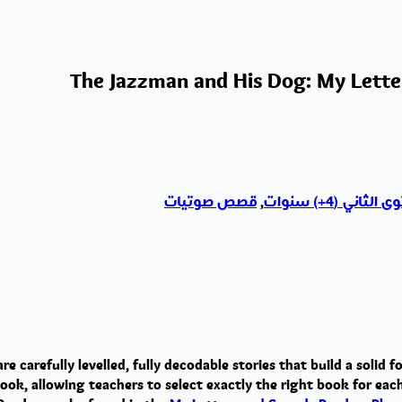
The Jazzman and His Dog: My Lette
لثاني (4+) سنوات
,
قصص صوتيات
re carefully levelled, fully decodable stories that build a solid
 allowing teachers to select exactly the right book for each ch