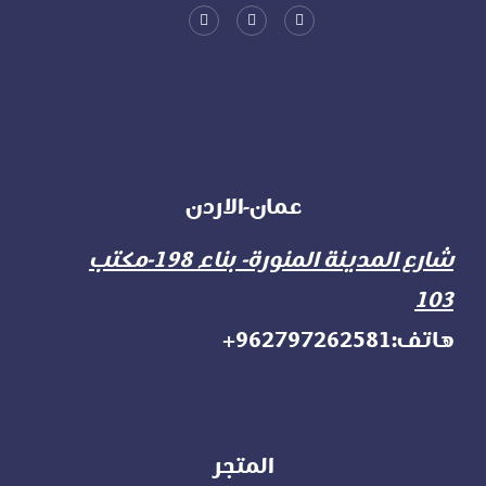
عمان-الاردن
شارع المدينة المنورة- بناء 198-مكتب
103
هاتف:962797262581+
d
المتجر