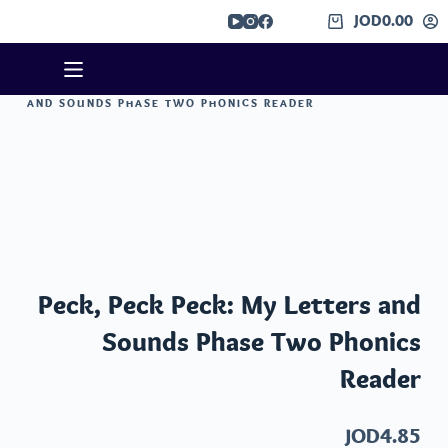
لتجاوز
JOD
0.00
عربة
لى
التسوق
لمحتوى
الرئيسية
/
قصص صوتيات
/ PECK, PECK PECK: MY LETTERS
AND SOUNDS PHASE TWO PHONICS READER
Peck, Peck Peck: My Letters and
Sounds Phase Two Phonics
Reader
JOD
4.85