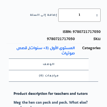
كمية
إضافة إلى السلة
Peck,
Peck
Peck:
My
ISBN:
9780721717050
Letters
9780721717050
SKU
and
Sounds
Categories
المستوى الأول (3+ سنوات)
,
قصص
Phase
صوتيات
Two
Phonics
الوصف
Reader
مراجعات (0)
Product description for teachers and tutors
?Meg the hen can peck and peck. What else