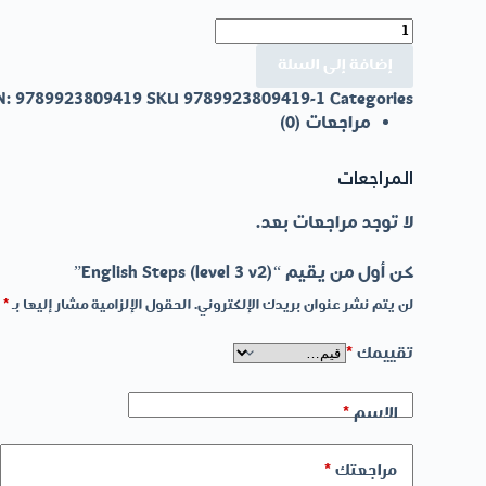
كمية
English
إضافة إلى السلة
Steps
(level
N:
9789923809419
SKU
9789923809419-1
Categories
3
مراجعات (0)
v2)
المراجعات
لا توجد مراجعات بعد.
كن أول من يقيم “English Steps (level 3 v2)”
لن يتم نشر عنوان بريدك الإلكتروني.
الحقول الإلزامية مشار إليها بـ
*
تقييمك
*
الاسم
*
مراجعتك
*