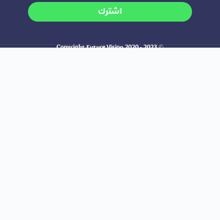
اشترك
© Copyright Future Vision 2020 - 2023
Responsive web design by Ahmad Khoja
Join Our Newsletter And Get 20%
Discount
Subscribe
Promotion nulla vitae elit libero a pharetra
augue
البستان