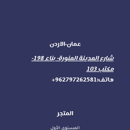
عمان-الاردن
شارع المدينة المنورة- بناء 198-
مكتب 103
هاتف:962797262581+
d
المتجر
المستوى الأول