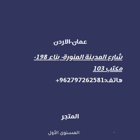
عمان-الاردن
شارع المدينة المنورة- بناء 198-
مكتب 103
هاتف:962797262581+
d
المتجر
المستوى الأول