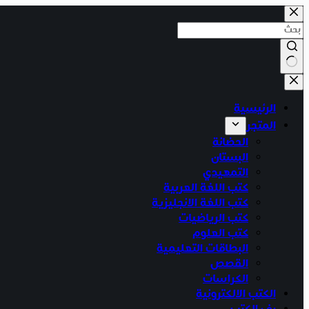
التجاوز
إلى
المحتوى
لا
توجد
الرئيسية
نتائج
المتجر
الحضانة
البستان
التمهيدي
كتب اللغة العربية
كتب اللغة الانجليزية
كتب الرياضيات
كتب العلوم
البطاقات التعليمية
القصص
الكراسات
الكتب الالكترونية