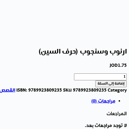
ارنوب وسنجوب (حرف السين)
JOD
1.75
كمية
ارنوب
إضافة إلى السلة
وسنجوب
Category
9789923809235
SKU
9789923809235
ISBN:
القصص
(حرف
مراجعات (0)
السين)
المراجعات
لا توجد مراجعات بعد.