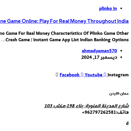
plinko in
line Game Online: Play For Real Money Throughout India
sino Game For Real Money Characteristics Of Plinko Game Other
Crash Game / Instant Game App List Indian Banking Options…
ahmadyaman570
ديسمبر 17, 2024
Facebook
Youtube
Instagram
عمان-الاردن
شارع المدينة المنورة- بناء 198-مكتب 103
هاتف:962797262581+
d