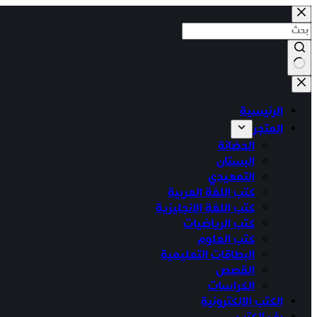
التجاوز
إلى
المحتوى
لا
توجد
الرئيسية
نتائج
المتجر
الحضانة
البستان
التمهيدي
كتب اللغة العربية
كتب اللغة الانجليزية
كتب الرياضيات
كتب العلوم
البطاقات التعليمية
القصص
الكراسات
الكتب الالكترونية