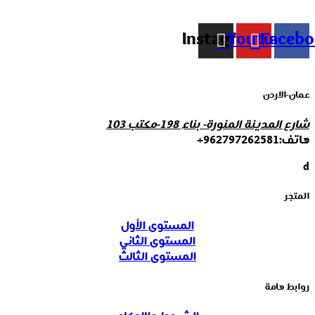
Instagram
Youtube
Faceb
عمان-الاردن
شارع المدينة المنورة- بناء 198-مكتب 103
هاتف:962797262581+
d
المتجر
المستوى الأول
المستوى الثاني
المستوى الثالث
روابط هامة