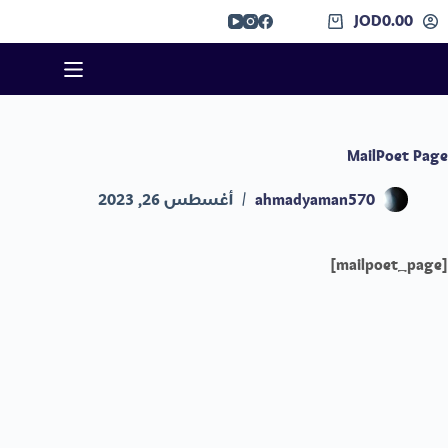
JOD
0.00
MailPoet Page
ahmadyaman570
أغسطس 26, 2023
[mailpoet_page]