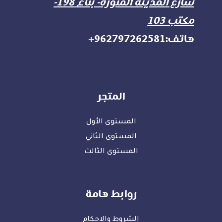
شارع المدينة المنورة- بناء 198-
مكتب 103
هاتف:962797262581+
d
المتجر
المستوى الأول
المستوى الثاني
المستوى الثالث
روابط هامة
الشروط والاحكام